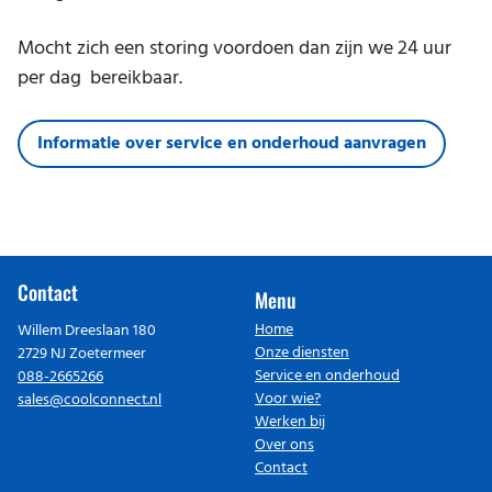
Mocht zich een storing voordoen dan zijn we 24 uur
per dag bereikbaar.
Informatie over service en onderhoud aanvragen
Contact
Menu
Home
Willem Dreeslaan 180
Onze diensten
2729 NJ Zoetermeer
Service en onderhoud
088-2665266
Voor wie?
sales@coolconnect.nl
Werken bij
Over ons
Contact