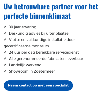
Storing melden
Uw betrouwbare partner voor het
Kantoor
Werken bij
Praktische informatie
perfecte binnenklimaat
Magazijn
Duurzaamheid en milieu
Praktijk
√ 30 jaar ervaring
Restaurant
√ Deskundig advies bij u ter plaatse
√ Vlotte en vakkundige installatie door
Salon
gecertificeerde monteurs
School
√ 24 uur per dag bereikbare servicedienst
√ Alle gerenommeerde fabricaten leverbaar
Serverruimte
√ Landelijk werkend
Sportschool
√ Showroom in Zoetermeer
Thuiskantoor
Neem contact op met een specialist
Winkel
Zwembad