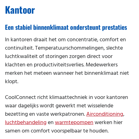
Storing melden
Kantoor
Kantoor
Werken bij
Praktische informatie
Magazijn
Duurzaamheid en milieu
Een stabiel binnenklimaat ondersteunt prestaties
Praktijk
In kantoren draait het om concentratie, comfort en
Restaurant
continuïteit. Temperatuurschommelingen, slechte
Salon
luchtkwaliteit of storingen zorgen direct voor
klachten en productiviteitsverlies. Medewerkers
School
merken het meteen wanneer het binnenklimaat niet
Serverruimte
klopt.
Sportschool
CoolConnect richt klimaattechniek in voor kantoren
waar dagelijks wordt gewerkt met wisselende
Thuiskantoor
bezetting en vaste werkpatronen.
Airconditioning
,
Winkel
luchtbehandeling
en
warmtepompen
werken hier
Zwembad
samen om comfort voorspelbaar te houden.