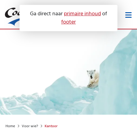
Ga direct naar
primaire inhoud
of
footer
Werken bij
Downloads
Onze diensten
Service en onderhoud
Airconditioning
Voor wie?
Luchtbehandeling
Servicecontracten
Warmtepompen
Over ons
Keuringen
Hotel
Zonne-energie
Home
Voor wie?
Kantoor
Advies
Contact
Huis
Certificeringen