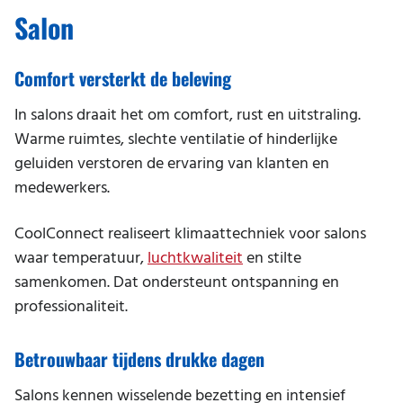
Storing melden
Kantoor
Salon
Werken bij
Praktische informatie
Magazijn
Duurzaamheid en milieu
Comfort versterkt de beleving
Praktijk
In salons draait het om comfort, rust en uitstraling.
Restaurant
Warme ruimtes, slechte ventilatie of hinderlijke
Salon
geluiden verstoren de ervaring van klanten en
medewerkers.
School
CoolConnect realiseert klimaattechniek voor salons
Serverruimte
waar temperatuur,
luchtkwaliteit
en stilte
Sportschool
samenkomen. Dat ondersteunt ontspanning en
professionaliteit.
Thuiskantoor
Winkel
Betrouwbaar tijdens drukke dagen
Zwembad
Salons kennen wisselende bezetting en intensief