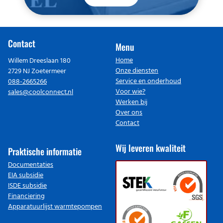
Contact
Menu
Home
Willem Dreeslaan 180
Onze diensten
2729 NJ Zoetermeer
Service en onderhoud
088-2665266
Voor wie?
sales@coolconnect.nl
Werken bij
Over ons
Contact
Wij leveren kwaliteit
Praktische informatie
Documentaties
EIA subsidie
ISDE subsidie
Financiering
Apparatuurlijst warmtepompen