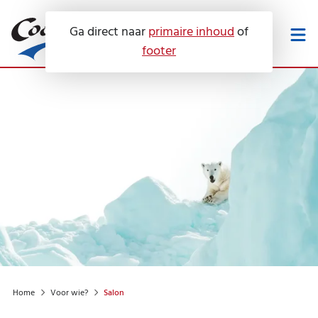
Ga direct naar
primaire inhoud
of
footer
Werken bij
Downloads
Onze diensten
Service en onderhoud
Airconditioning
Voor wie?
Luchtbehandeling
Servicecontracten
Warmtepompen
Over ons
Keuringen
Hotel
Zonne-energie
Home
Voor wie?
Salon
Advies
Contact
Huis
Certificeringen