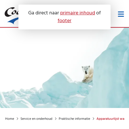
Ga direct naar
primaire inhoud
of
footer
Werken bij
Downloads
Onze diensten
Service en onderhoud
Airconditioning
Voor wie?
Luchtbehandeling
Servicecontracten
Warmtepompen
Over ons
Keuringen
Hotel
Zonne-energie
Home
Service en onderhoud
Praktische informatie
Apparatuurlijst war
Advies
Contact
Huis
Certificeringen