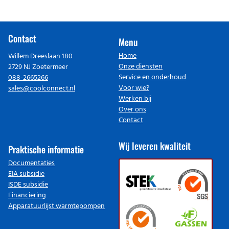
Contact
Menu
Home
Willem Dreeslaan 180
Onze diensten
2729 NJ Zoetermeer
Service en onderhoud
088-2665266
Voor wie?
sales@coolconnect.nl
Werken bij
Over ons
Contact
Wij leveren kwaliteit
Praktische informatie
Documentaties
EIA subsidie
ISDE subsidie
Financiering
Apparatuurlijst warmtepompen