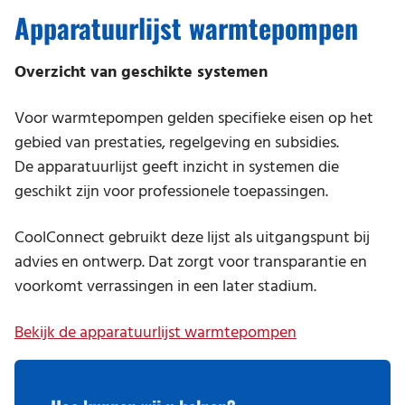
Storing melden
Kantoor
Apparatuurlijst warmtepompen
Werken bij
Praktische informatie
Magazijn
Duurzaamheid en milieu
Overzicht van geschikte systemen
Praktijk
Voor warmtepompen gelden specifieke eisen op het
Restaurant
gebied van prestaties, regelgeving en subsidies.
Salon
De apparatuurlijst geeft inzicht in systemen die
geschikt zijn voor professionele toepassingen.
School
Serverruimte
CoolConnect gebruikt deze lijst als uitgangspunt bij
advies en ontwerp. Dat zorgt voor transparantie en
Sportschool
voorkomt verrassingen in een later stadium.
Thuiskantoor
Bekijk de apparatuurlijst warmtepompen
Winkel
Zwembad