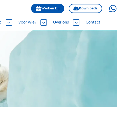
Werken bij
Downloads
d
Voor wie?
Over ons
Contact
Hotel
Certificeringen
Huis
Werken bij
Kantoor
Duurzaamheid en milieu
Magazijn
tie
Praktijk
Restaurant
Salon
School