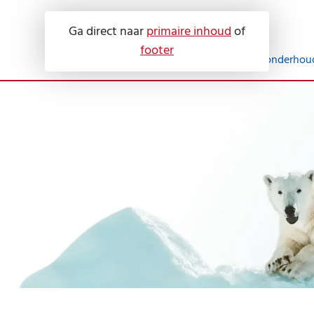
Ga direct naar
primaire inhoud
of
footer
Onze diensten
Service en onderhou
Airconditioning
Servicecontracten
Luchtbehandeling
Keuringen
Warmtepompen
Advies
Zonne-energie
Storing melden
Praktische informa