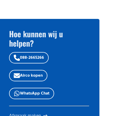
Serverruimte
Sportschool
Thuiskantoor
Hoe kunnen wij u
Winkel
helpen?
Zwembad
088-2665266
Airco kopen
WhatsApp Chat
Afspraak maken