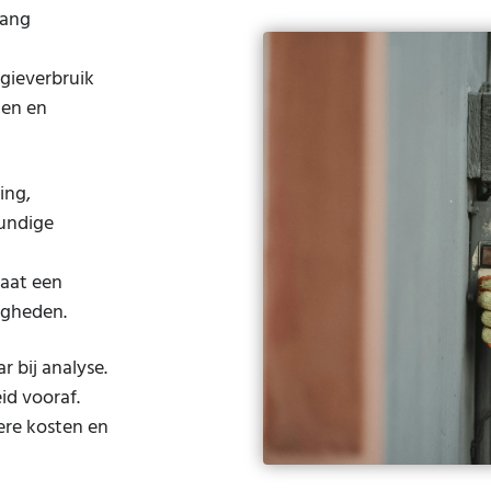
lang
gieverbruik
ten en
ing,
undige
taat een
digheden.
 bij analyse.
id vooraf.
gere kosten en
.