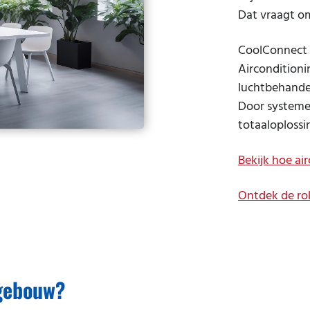
Dat vraagt o
CoolConnect k
Airconditioni
luchtbehande
Door systemen
totaaloplossi
Bekijk hoe a
Ontdek de ro
 gebouw?