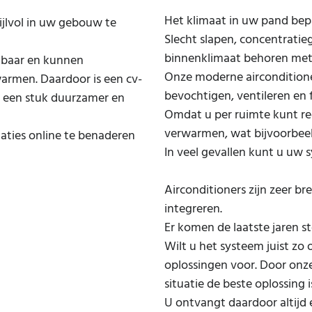
Het klimaat in uw pand bep
ijlvol in uw gebouw te
Slecht slapen, concentratieg
binnenklimaat behoren met 
lbaar en kunnen
Onze moderne aircondition
warmen. Daardoor is een cv-
bevochtigen, ventileren en f
d een stuk duurzamer en
Omdat u per ruimte kunt re
verwarmen, wat bijvoorbeel
laties online te benaderen
In veel gevallen kunt u uw
Airconditioners zijn zeer bre
integreren.
Er komen de laatste jaren 
Wilt u het systeem juist zo
oplossingen voor. Door onz
situatie de beste oplossing i
U ontvangt daardoor altijd e