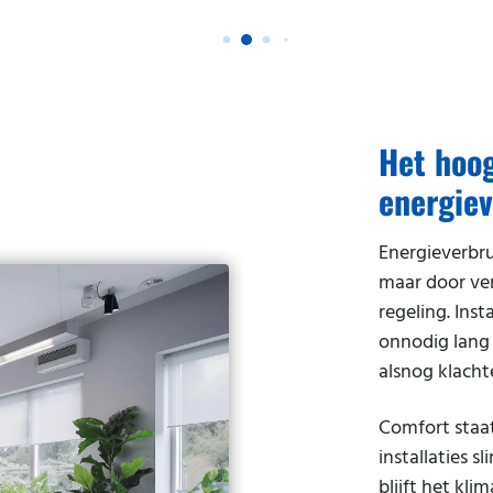
Het hoo
energie
Energieverbru
maar door ver
regeling. Inst
onnodig lang 
alsnog klacht
Comfort staat
installaties 
blijft het kli