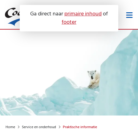
Ga direct naar
primaire inhoud
of
footer
Werken bij
Downloads
Onze diensten
Service en onderhoud
Airconditioning
Voor wie?
Luchtbehandeling
Servicecontracten
Warmtepompen
Over ons
Keuringen
Hotel
Zonne-energie
Home
Service en onderhoud
Praktische informatie
Advies
Contact
Huis
Certificeringen