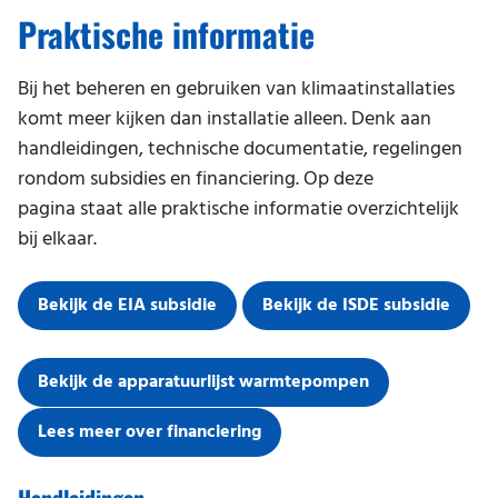
Storing melden
Kantoor
Praktische informatie
Werken bij
Praktische informatie
Magazijn
Duurzaamheid en milieu
Bij het beheren en gebruiken van klimaatinstallaties
Praktijk
komt meer kijken dan installatie alleen. Denk aan
handleidingen, technische documentatie, regelingen
Restaurant
rondom subsidies en financiering. Op deze
Salon
pagina staat alle praktische informatie overzichtelijk
bij elkaar.
School
Serverruimte
Bekijk de EIA subsidie
Bekijk de ISDE subsidie
Sportschool
Thuiskantoor
Bekijk de apparatuurlijst warmtepompen
Winkel
Lees meer over financiering
Zwembad