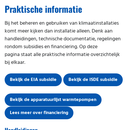
Storing melden
Kantoor
Praktische informatie
Werken bij
Praktische informatie
Magazijn
Duurzaamheid en milieu
Bij het beheren en gebruiken van klimaatinstallaties
Praktijk
komt meer kijken dan installatie alleen. Denk aan
handleidingen, technische documentatie, regelingen
Restaurant
rondom subsidies en financiering. Op deze
Salon
pagina staat alle praktische informatie overzichtelijk
bij elkaar.
School
Serverruimte
Bekijk de EIA subsidie
Bekijk de ISDE subsidie
Sportschool
Thuiskantoor
Bekijk de apparatuurlijst warmtepompen
Winkel
Lees meer over financiering
Zwembad