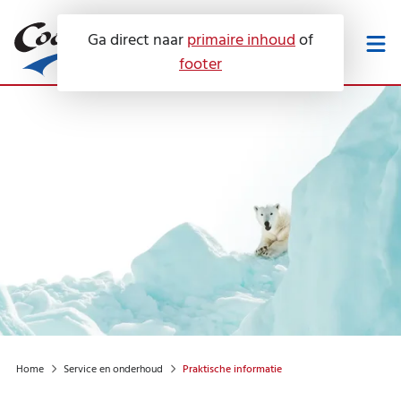
Ga direct naar
primaire inhoud
of
footer
Werken bij
Downloads
Onze diensten
Service en onderhoud
Airconditioning
Voor wie?
Luchtbehandeling
Servicecontracten
Warmtepompen
Over ons
Keuringen
Hotel
Zonne-energie
Home
Service en onderhoud
Praktische informatie
Advies
Contact
Huis
Certificeringen